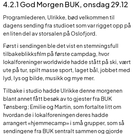
4.2.1 God Morgen BUK, onsdag 29.12
Programlederen, Ulrikke, bød velkommen til
dagens sending fra studioet som var rigget opp på
en liten del av storsalen på Oslofjord.
Først i sendingen ble det vist en stemningsfull
tilbakeblikksfilm på første campdag, hvor
lokalforeninger worldwide hadde stått på ski, vært
ute på tur, spilt masse sport, laget bål, jobbet med
lyd, lys og bilde, musikk og mye mer.
Tilbake i studio hadde Ulrikke denne morgenen
blant annet fått besøk av to gjester fra BUK
Tønsberg; Emilie og Martin, som fortalte litt om
hvordan de i lokalforeningen deres hadde
arrangert «hjemmecamp» i små grupper, som så
sendingene fra BUK sentralt sammen og gjorde