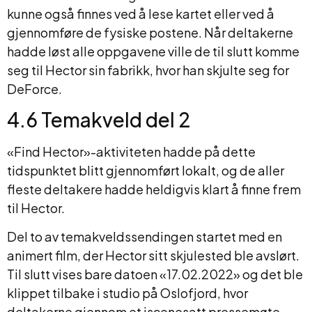
kunne også finnes ved å lese kartet eller ved å
gjennomføre de fysiske postene. Når deltakerne
hadde løst alle oppgavene ville de til slutt komme
seg til Hector sin fabrikk, hvor han skjulte seg for
DeForce.
4.6 Temakveld del 2
«Find Hector»-aktiviteten hadde på dette
tidspunktet blitt gjennomført lokalt, og de aller
fleste deltakere hadde heldigvis klart å finne frem
til Hector.
Del to av temakveldssendingen startet med en
animert film, der Hector sitt skjulested ble avslørt.
Til slutt vises bare datoen «17.02.2022» og det ble
klippet tilbake i studio på Oslofjord, hvor
deltakerne gjennom et iscenesatt pressemøte