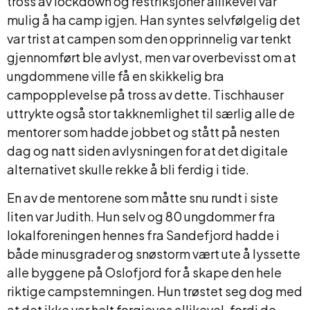
tross av lockdown og restriksjoner allikevel var
mulig å ha camp igjen. Han syntes selvfølgelig det
var trist at campen som den opprinnelig var tenkt
gjennomført ble avlyst, men var overbevisst om at
ungdommene ville få en skikkelig bra
campopplevelse på tross av dette. Tischhauser
uttrykte også stor takknemlighet til særlig alle de
mentorer som hadde jobbet og stått på nesten
dag og natt siden avlysningen for at det digitale
alternativet skulle rekke å bli ferdig i tide.
En av de mentorene som måtte snu rundt i siste
liten var Judith. Hun selv og 80 ungdommer fra
lokalforeningen hennes fra Sandefjord hadde i
både minusgrader og snøstorm vært ute å lyssette
alle byggene på Oslofjord for å skape den hele
riktige campstemningen. Hun trøstet seg dog med
at det ikke var helt forgjeves allikevel, fordi de