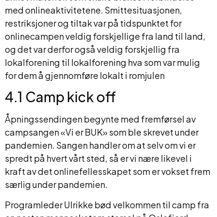
med onlineaktivitetene. Smittesituasjonen,
restriksjoner og tiltak var på tidspunktet for
onlinecampen veldig forskjellige fra land til land,
og det var derfor også veldig forskjellig fra
lokalforening til lokalforening hva som var mulig
for dem å gjennomføre lokalt i romjulen
4.1 Camp kick off
Åpningssendingen begynte med fremførsel av
campsangen «Vi er BUK» som ble skrevet under
pandemien. Sangen handler om at selv om vi er
spredt på hvert vårt sted, så er vi nære likevel i
kraft av det onlinefellesskapet som er vokset frem
særlig under pandemien.
Programleder Ulrikke bød velkommen til camp fra