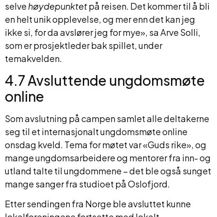
selve
høydepunktet
på reisen. Det kommer til å bli
en helt unik opplevelse, og mer enn det kan jeg
ikke si, for da avslører jeg for mye», sa Arve Solli,
som er prosjektleder bak spillet, under
temakvelden.
4.7 Avsluttende ungdomsmøte
online
Som avslutning på campen samlet alle deltakerne
seg til et internasjonalt ungdomsmøte online
onsdag kveld. Tema for møtet var «Guds rike», og
mange ungdomsarbeidere og mentorer fra inn- og
utland talte til ungdommene – det ble også sunget
mange sanger fra studioet på Oslofjord.
Etter sendingen fra Norge ble avsluttet kunne
lokalforeningene fortsette med lokalt