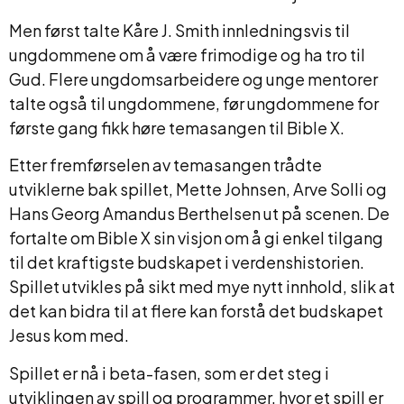
Men først talte Kåre J. Smith innledningsvis til
ungdommene om å være frimodige og ha tro til
Gud. Flere ungdomsarbeidere og unge mentorer
talte også til ungdommene, før ungdommene for
første gang fikk høre temasangen til Bible X.
Etter fremførselen av temasangen trådte
utviklerne bak spillet, Mette Johnsen, Arve Solli og
Hans Georg Amandus Berthelsen ut på scenen. De
fortalte om Bible X sin visjon om å gi enkel tilgang
til det kraftigste budskapet i verdenshistorien.
Spillet utvikles på sikt med mye nytt innhold, slik at
det kan bidra til at flere kan forstå det budskapet
Jesus kom med.
Spillet er nå i beta-fasen, som er det steg i
utviklingen av spill og programmer, hvor et spill er