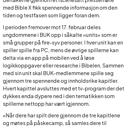
med Bible X fikk spennende informasjon om den
tiden og testfasen som ligger foran dem.
I perioden fremover mot 17. februar deles
ungdommene i BUK opp i såkalte «units» som er
små grupper på fire-syv personer. I hver unit kan en
spiller spille fra PC, mens de øvrige spillerne kan
delta via en app på mobilen ved å løse
logikkoppgaver eller researche i Bibelen. Sammen
med sin unit skal BUK-medlemmene spille seg
gjennom tre spennende og innholdsrike kapitler.
Hvert kapittel avsluttes med et tv-program der det
dykkes enda dypere ned i den tematikken som
spillerne nettopp har vært igjennom.
«Når dere har spilt dere gjennom de tre kapitlene
og møtes på påskecamp, så samles dere til