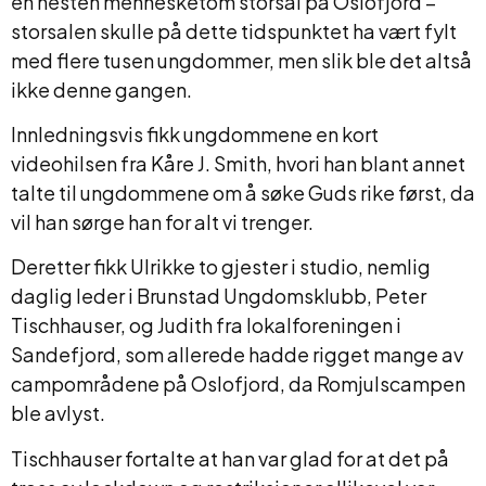
en nesten mennesketom storsal på Oslofjord –
storsalen skulle på dette tidspunktet ha vært fylt
med flere tusen ungdommer, men slik ble det altså
ikke denne gangen.
Innledningsvis fikk ungdommene en kort
videohilsen fra Kåre J. Smith, hvori han blant annet
talte til ungdommene om å søke Guds rike først, da
vil han sørge han for alt vi trenger.
Deretter fikk Ulrikke to gjester i studio, nemlig
daglig leder i Brunstad Ungdomsklubb, Peter
Tischhauser, og Judith fra lokalforeningen i
Sandefjord, som allerede hadde rigget mange av
campområdene på Oslofjord, da Romjulscampen
ble avlyst.
Tischhauser fortalte at han var glad for at det på