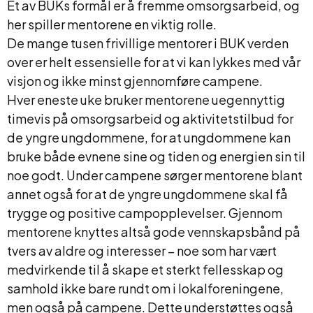
Et av BUKs formål er å fremme omsorgsarbeid, og
her spiller mentorene en viktig rolle.
De mange tusen frivillige mentorer i BUK verden
over er helt essensielle for at vi kan lykkes med vår
visjon og ikke minst gjennomføre campene.
Hver eneste uke bruker mentorene uegennyttig
timevis på omsorgsarbeid og aktivitetstilbud for
de yngre ungdommene, for at ungdommene kan
bruke både evnene sine og tiden og energien sin til
noe godt. Under campene sørger mentorene blant
annet også for at de yngre ungdommene skal få
trygge og positive campopplevelser. Gjennom
mentorene knyttes altså gode vennskapsbånd på
tvers av aldre og interesser – noe som har vært
medvirkende til å skape et sterkt fellesskap og
samhold ikke bare rundt om i lokalforeningene,
men også på campene. Dette understøttes også