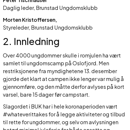
Daglig leder, Brunstad Ungdomsklubb
Morten Kristoffersen,
Styreleder, Brunstad Ungdomsklubb
2. Innledning
Over 4000 ungdommer skulle i romjulen ha vært
samlet til ungdomscamp på Oslofjord. Men
restriksjonene fra myndighetene 13. desember
gjorde det klart at campen ikke lenger var mulig å
gjennomføre, og den måtte derfor avlyses på kort
varsel, bare 15 dager før campstart.
Slagordet i BUK har i hele koronaperioden vært
#whateverittakes for å legge aktiviteter og tilbud
til rette for ungdommer, og selv om avlysningen
betød minimal juleferie for både ansatte og