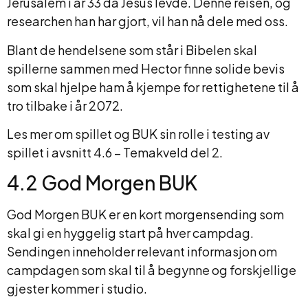
Jerusalem i år 33 da Jesus levde. Denne reisen, og
researchen han har gjort, vil han nå dele med oss.
Blant de hendelsene som står i Bibelen skal
spillerne sammen med Hector finne solide bevis
som skal hjelpe ham å kjempe for rettighetene til å
tro tilbake i år 2072.
Les mer om spillet og BUK sin rolle i testing av
spillet i avsnitt 4.6 – Temakveld del 2.
4.2 God Morgen BUK
God Morgen BUK er en kort morgensending som
skal gi en hyggelig start på hver campdag.
Sendingen inneholder relevant informasjon om
campdagen som skal til å begynne og forskjellige
gjester kommer i studio.