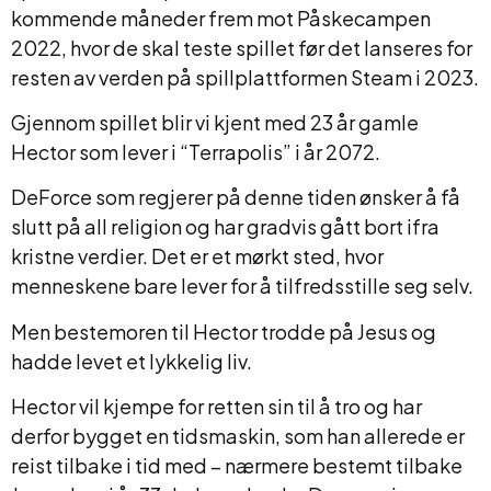
kommende måneder frem mot Påskecampen
2022, hvor de skal teste spillet før det lanseres for
resten av verden på spillplattformen Steam i 2023.
Gjennom spillet blir vi kjent med 23 år gamle
Hector som lever i “Terrapolis” i år 2072.
DeForce som regjerer på denne tiden ønsker å få
slutt på all religion og har gradvis gått bort ifra
kristne verdier. Det er et mørkt sted, hvor
menneskene bare lever for å tilfredsstille seg selv.
Men bestemoren til Hector trodde på Jesus og
hadde levet et lykkelig liv.
Hector vil kjempe for retten sin til å tro og har
derfor bygget en tidsmaskin, som han allerede er
reist tilbake i tid med – nærmere bestemt tilbake