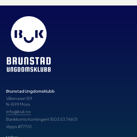
Brunstad Ungdomsklubb
Vålerveien 159
N-1599 Moss
info@buk.no
Bankkonto kontingent 1503.53.74601
Vipps #77701