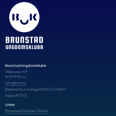
Brunstad Ungdomsklubb
Vålerveien 159
N-1599 Moss
info@buk.no
Bankkonto kontingent 1503.53.74601
Vipps #77701
Linker
Brunstad Christian Church