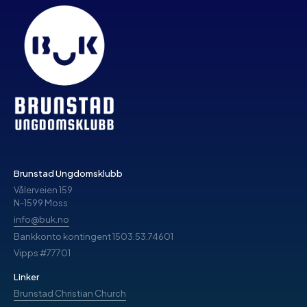
Brunstad Ungdomsklubb
Vålerveien 159
N-1599 Moss
info@buk.no
Bankkonto kontingent 1503.53.74601
Vipps #77701
Linker
Brunstad Christian Church