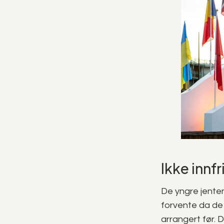
Ikke innf
De yngre jentene
forvente da de
arrangert før.