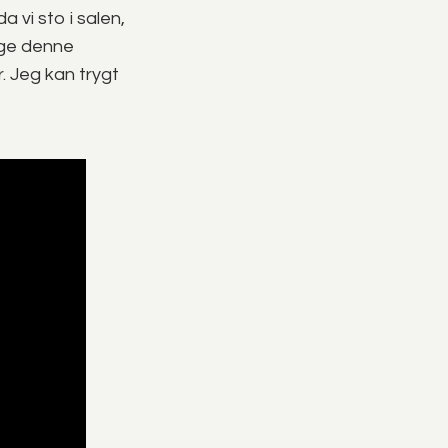
a vi sto i salen,
nge denne
. Jeg kan trygt