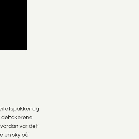
vitetspakker og
0 deltakerene
vordan var det
e en sky på