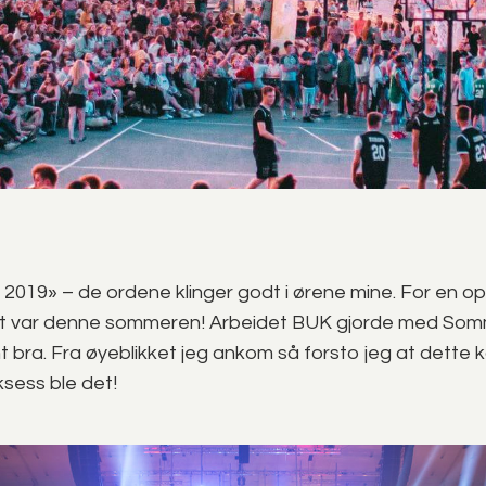
19» – de ordene klinger godt i ørene mine. For en op
t var denne sommeren! Arbeidet BUK gjorde med S
 bra. Fra øyeblikket jeg ankom så forsto jeg at dette kom
sess ble det!