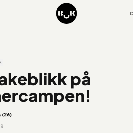
O
R
bakeblikk på
ercampen!
 (26)
19