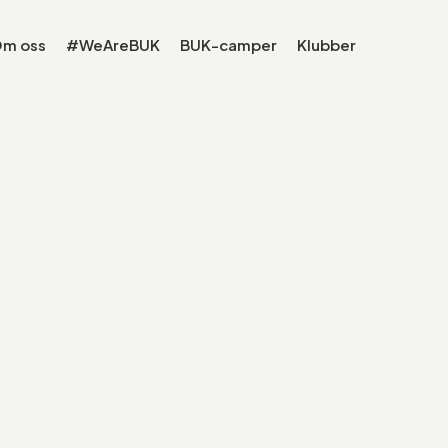
m oss
#WeAreBUK
BUK-camper
Klubber