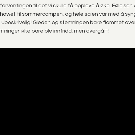
rventingen til det vi skulle få oppleve å øke. Følelsen d
howet til sommercampen, og hele salen var med å sy
 ubeskrivelig! Gleden og stemningen bare flommet over
entninger ikke bare ble innfridd, men overgått!