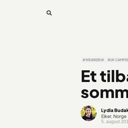
#WEAREBUK
BUK CAMPE
Et til
somm
Lydia Budak
Eiker, Norge
5. august 20