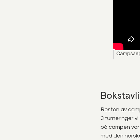
Campsang 
Bokstavli
Resten av camp
3 turneringer v
på campen var 
med den norske