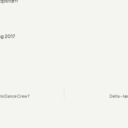
pstart!
ng 2017
rix Dance Crew?
Delta – læ