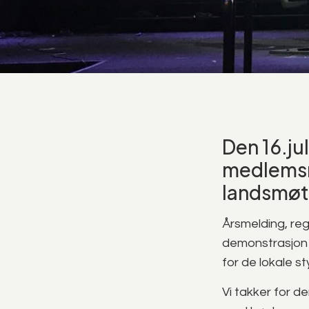
Den 16.ju
medlemsre
landsmøt
Årsmelding, reg
demonstrasjon a
for de lokale s
Vi takker for d