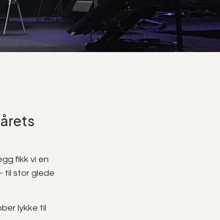
 årets
gg fikk vi en
til stor glede
er lykke til