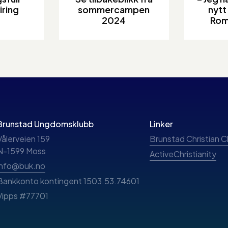
iring
sommercampen
nytt 
2024
Rom
Brunstad Ungdomsklubb
Linker
Vålerveien 159
Brunstad Christian 
N-1599 Moss
ActiveChristianity
info@buk.no
Bankkonto kontingent 1503.53.74601
Vipps #77701