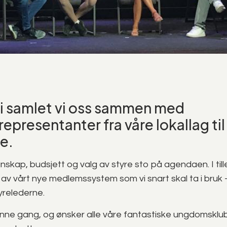
li samlet vi oss sammen med
presentanter fra våre lokallag til
e.
nskap, budsjett og valg av styre sto på agendaen. I tille
v vårt nye medlemssystem som vi snart skal ta i bruk – 
tyrelederne.
enne gang, og ønsker alle våre fantastiske ungdomsklubb