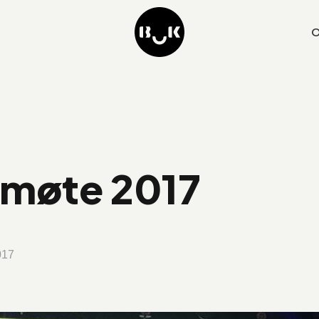
O
møte 2017
017