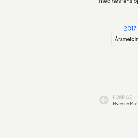
med høstens op
2017
Årsmeldi
FORRIGE
Hvem er Mat