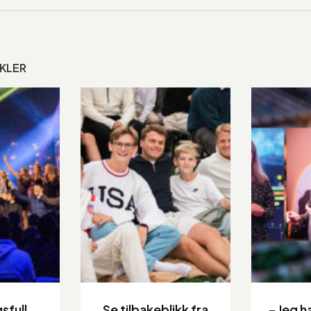
IKLER
sfull
Se tilbakeblikk fra
– Jeg ha