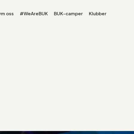
m oss
#WeAreBUK
BUK-camper
Klubber