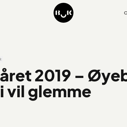
O
R
ret 2019 – Øyeb
ri vil glemme