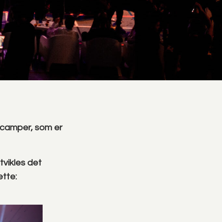
camper, som er
utvikles det
ette: