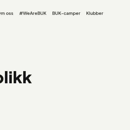
m oss
#WeAreBUK
BUK-camper
Klubber
likk