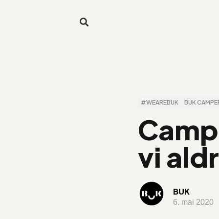
#WEAREBUK
BUK CAMPE
Campå
vi ald
BUK
6. mai 2020