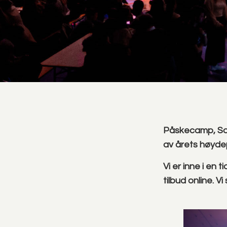
Påskecamp, So
av årets høyde
Vi er inne i en t
tilbud online. V