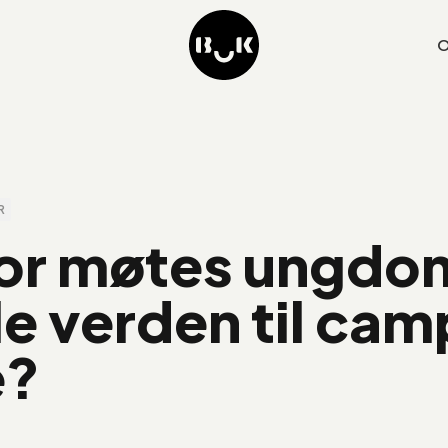
O
R
or møtes ungd
le verden til cam
e?