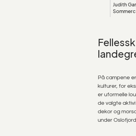
Judith Gan
Sommerc
Fellessk
landegr
På campene er d
kulturer, for e
er uformelle lou
de valgte aktivi
dekor og morsom
under Oslofjord