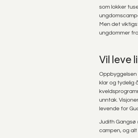
som lokker tuse
ungdomscamper.
Men det viktigs
ungdommer fra 
Vil leve 
Oppbyggelsen e
klar og tydelig
kveldsprogramm
unntak. Visjon
levende for Gu
Judith Gangsø 
campen, og alt 