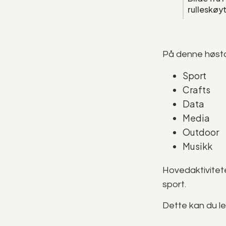
rulleskøy
På denne høstca
Sport
Crafts
Data
Media
Outdoor
Musikk
Hovedaktivitete
sport.
Dette kan du l