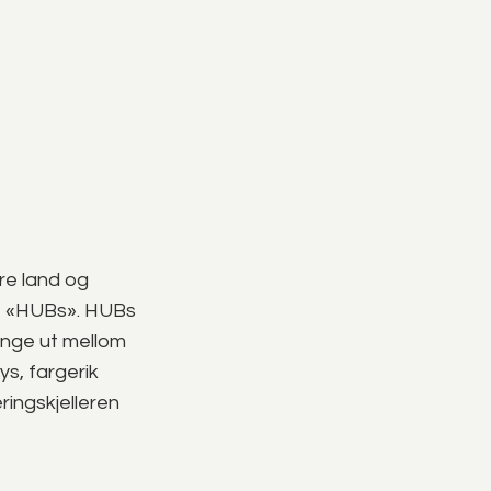
re land og
lte «HUBs». HUBs
henge ut mellom
ys, fargerik
ringskjelleren