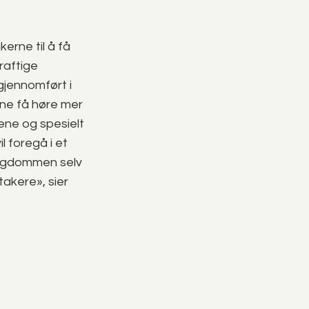
kerne til å få
raftige
gjennomført i
ne få høre mer
ne og spesielt
 foregå i et
ngdommen selv
takere», sier