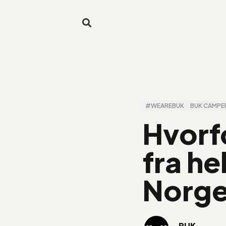
#WEAREBUK
BUK CAMPE
Hvorf
fra he
Norg
BUK