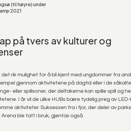
gsø (til høyre) under
amp 2021
ap på tvers av kulturer og
enser
et rik mulighet for å bli kjent med ungdommer fra and
ksempel gjennom aktivitetene på dagtid eller i de såka
nge- eller spillsoner, der deltakerne kan spille spill og 
tetene. I år vil de ulike HUBs bære tydelig preg av LED-l
me aktiviteter. Suksessen fra i fjor, der deler av parke
 Arena ble tatt i bruk, gjentas også.