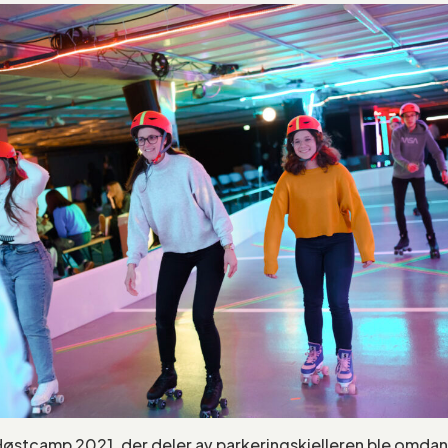
 Høstcamp 2021, der deler av parkeringskjelleren ble omdann