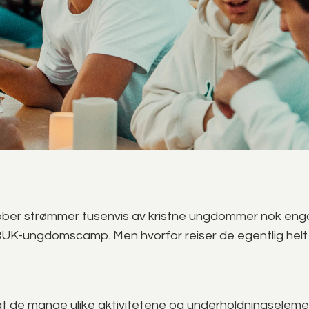
ktober strømmer tusenvis av kristne ungdommer nok eng
 BUK-ungdomscamp. Men hvorfor reiser de egentlig helt
 at de mange ulike aktivitetene og underholdningselem