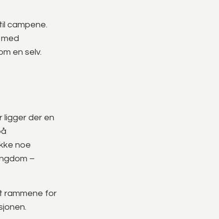
til campene.
, med
som en selv.
ligger der en
på
ikke noe
 ungdom –
at rammene for
sjonen.