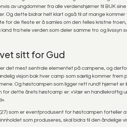
nvis av ungdommer fra alle verdenshjørner til BUK sine
 Og dette bidrar helt klart også til at mange kommer 
te for de fleste er å samles om den felles kristne troen
land fra hele verden som deler samme tro og livssyn 
livet sitt for Gud
r det mest sentrale elementet på campene, og derfor 
 åndelig visjon bak hver camp som særlig kommer frem 
ene. Og høstcampen som ligger rett rundt hjørnet er 
en for dette årets høstcamp er: «Vær en handlekraftig
d».
(27) som er eventprodusent for høstcampen forteller 
innholdet som produseres, skal bidra til den åndelige vi