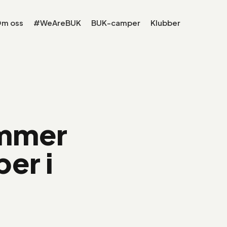
m oss
#WeAreBUK
BUK-camper
Klubber
ommer
per i