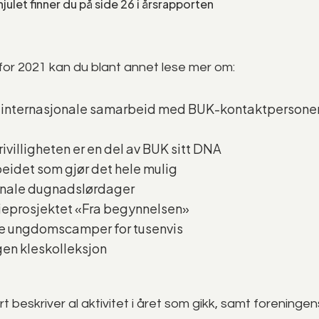
julet finner du på side 26 i årsrapporten
for 2021 kan du blant annet lese mer om:
e internasjonale samarbeid med BUK-kontaktpersoner
ivilligheten er en del av BUK sitt DNA
eidet som gjør det hele mulig
onale dugnadslørdager
ieprosjektet «Fra begynnelsen»
e ungdomscamper for tusenvis
gen kleskolleksjon
 beskriver al aktivitet i året som gikk, samt foreninge