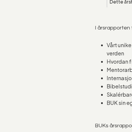
Dette årsh
I årsrapporten 
Vårt unik
verden
Hvordan fr
Mentorarb
Internasj
Bibelstud
Skalérbar
BUK sin e
BUKs årsrapport