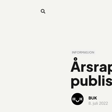
INFORMASJON
Årsrap
publi
BUK
8. juli 2022