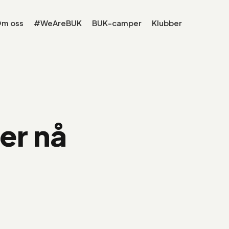
m oss
#WeAreBUK
BUK-camper
Klubber
er nå