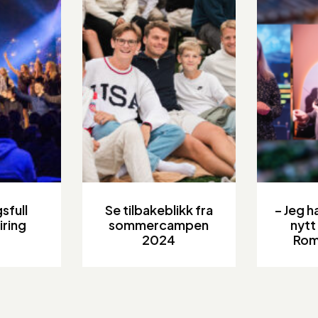
sfull
Se tilbakeblikk fra
– Jeg ha
iring
sommercampen
nytt 
2024
Rom