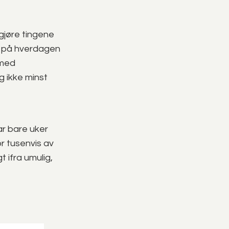
gjøre tingene
d på hverdagen
 med
g ikke minst
ar bare uker
r tusenvis av
 ifra umulig,