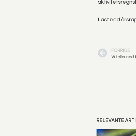
aktivitetsregns
Last ned årsr
FORRIGE
Vi teller ne
RELEVANTE ART