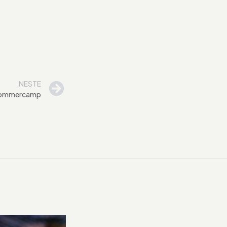
NESTE
 sommercamp