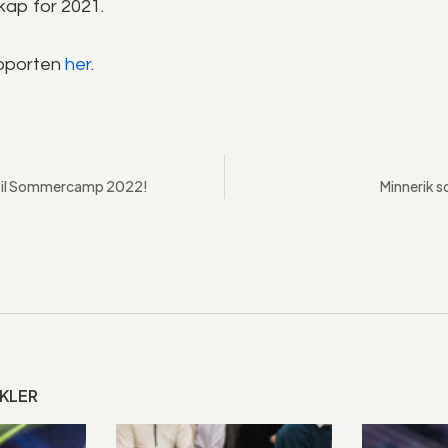
kap for 2021.
apporten
her
.
d til Sommercamp 2022!
Minnerik
IKLER