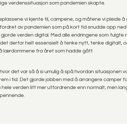
elige verdenssituasjon som pandemien skapte.
plassene vi kjente til, campene, og måtene vi pleide å 
utfordret av pandemien som på kort tid snudde opp ne
 og gjorde verden digital. Med alle endringene som fulgte
et derfor helt essensielt å tenke nytt, tenke digitalt, o
å lærdommene fra året som hadde gått.
 hvor det var så å si umulig å spå hvordan situasjonen v
rem i tid. Det gjorde jobben med å arrangere camper fo
ele verden litt mer utfordrende enn normalt, men langt
spennende.