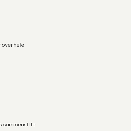
 over hele
ns sammenstilte