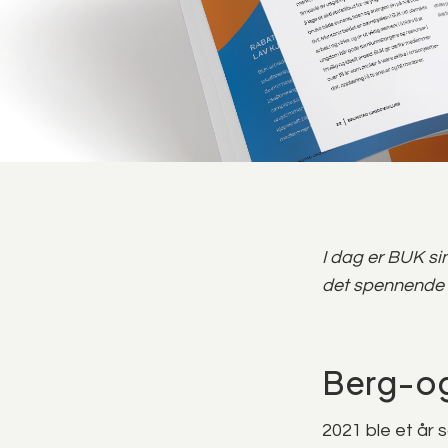
I dag er BUK si
det spennende so
Berg-o
2021 ble et år