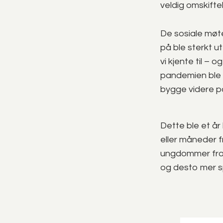
veldig omskift
De sosiale møte
på ble sterkt 
vi kjente til –
pandemien ble d
bygge videre p
Dette ble et år
eller måneder f
ungdommer fra h
og desto mer 