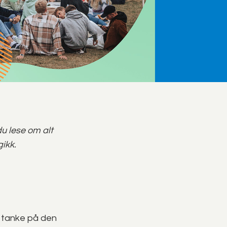
du lese om alt
gikk.
 tanke på den